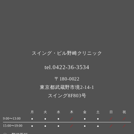
スイング・ビル野崎クリニック
tel.0422-36-3534
〒180-0022
東京都武蔵野市境2-14-1
スイング8F803号
月
火
水
木
金
土
日
祝
9:00〜13:00
●
●
●
／
●
●
／
／
15:00〜19:00
●
●
●
／
●
▲
／
／