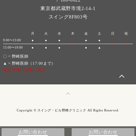
東京都武蔵野市境2-14-1
スイング8F803号
月
火
水
木
金
土
日
祝
9:00〜13:00
●
●
●
／
●
●
／
／
15:00〜19:00
●
●
●
／
●
▲
／
／
〇 = 野崎医師
▲ = 野崎医師（17:00まで）
休診 木曜・日曜・祝日
Copyright © スイング・ビル野崎クリニック All Rights Reserved.
お問い合わせ
お問い合わせ